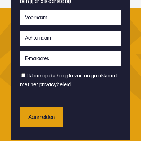
ben jij er als eerste bij!
Voornaam
*
Achternaam
*
E-
mailadres
*
Instemming
Ik ben op de hoogte van en ga akkoord
met het
privacybeleid
.