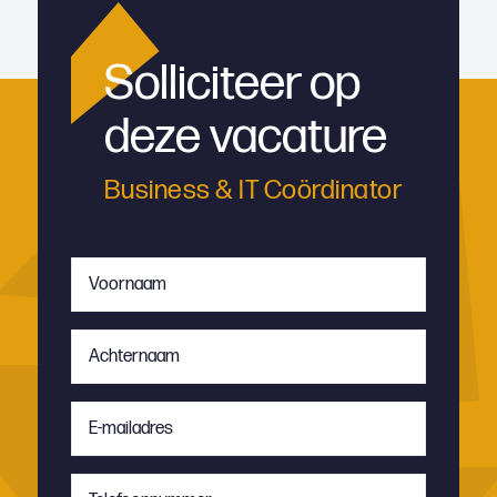
Solliciteer op
deze vacature
Business & IT Coördinator
Voornaam
*
Achternaam
*
E-
mailadres
*
Telefoonnummer