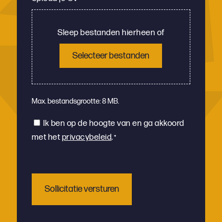
Sleep bestanden hierheen of
Selecteer bestanden
Max. bestandsgrootte: 8 MB.
Instemming
Ik ben op de hoogte van en ga akkoord
met het
privacybeleid
.
*
*