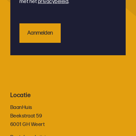
met het
privacybeleid
.
Locatie
BaanHuis
Beekstraat 59
6001 GH Weert