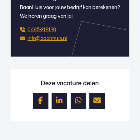
BaanHuis voor jouw bedrijf kan betekenen?
We horen graag van je!
0495-218120
info@baanhuis.nl
Deze vacature delen