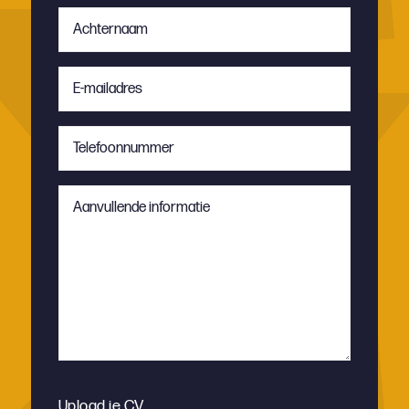
Achternaam
*
E-
mailadres
*
Telefoonnummer
*
Aanvullende
informatie
Upload je CV