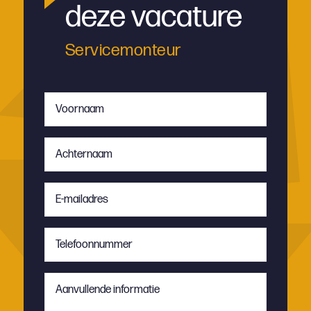
deze vacature
Servicemonteur
Voornaam
*
Achternaam
*
E-
mailadres
*
Telefoonnummer
*
Aanvullende
informatie