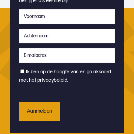
ben jij er als eerste bij!
Voornaam
*
Achternaam
*
E-
mailadres
*
Instemming
Ik ben op de hoogte van en ga akkoord
met het
privacybeleid
.