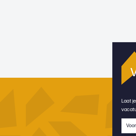
V
Laat j
vacatu
Voor
*