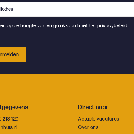
dres
emming
ben op de hoogte van en ga akkoord met het
privacybeleid
.
tgegevens
Direct naar
5 218 120
Actuele vacatures
nhuis.nl
Over ons