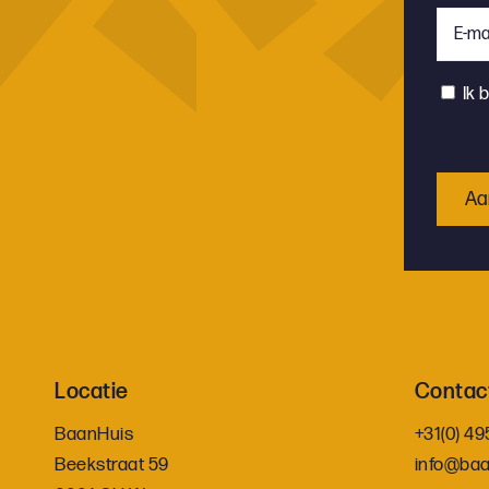
E-
maila
*
Inst
Ik 
Locatie
Contac
BaanHuis
+31(0) 49
Beekstraat 59
info@baa