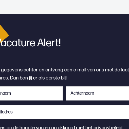
acature Alert!
e gegevens achter en ontvang een e-mail van ons met de laa
res. Dan ben jij er als eerste bij!
naam
Achternaam
*
dres
emming
ben op de hoogte van en ga akkoord met het
privacybeleid
.