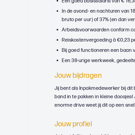
Een goed basissalaris van € 16,3
In de avond- en nachturen van 18.
bruto per uur) of 37% (en dan verd
Arbeidsvoorwaarden conform cao
Reiskostenvergoeding à €0,23 pe
Bij goed functioneren een baan v
Een 38-urige werkweek, gedeelte
Jouw bijdragen
Jij bent als Inpakmedewerker bij dit
band in te pakken in kleine doosjes!
enorme drive weet jij dit op een snel
Jouw profiel