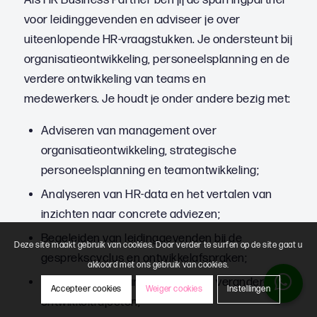
voor leidinggevenden en adviseer je over
uiteenlopende HR-vraagstukken. Je ondersteunt bij
organisatieontwikkeling, personeelsplanning en de
verdere ontwikkeling van teams en
medewerkers. Je houdt je onder andere bezig met:
Adviseren van management over
organisatieontwikkeling, strategische
personeelsplanning en teamontwikkeling;
Analyseren van HR-data en het vertalen van
inzichten naar concrete adviezen;
Begeleiden van leidinggevenden bij de
Deze site maakt gebruik van cookies. Door verder te surfen op de site gaat u
gesprekscyclus en ontwikkelafspraken;
akkoord met ons gebruik van cookies.
Ondersteunen van teams tijdens verander- en
Accepteer cookies
Weiger cookies
Instellingen
ontwikkeltrajecten;