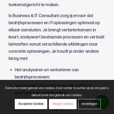
toekomstgericht te maken.
ls Business & IT Consultant zorg jij ervoor dat
bedrijfsprocessen en IT-oplossingen optimaal op
elkaar aansluiten. Je brengt verbeterkansen in
kaart, analyseert bestaande processen en vertaalt
behoeften vanuit verschillende afdelingen naar
concrete oplossingen. Je houdt je onder andere
bezig met:
Het analyseren en verbeteren van
bedrijfsprocessen;
Het ophalen van wensen en behoeften bij
Deze site maakt gebruik van cookies. Door verder te surfen op de site gaat u
gebruikers en stakeholders;
akkoord met ons gebruik van cookies.
Het vertalen van businessvraagstukken naar
Accepteer cookies
Weiger cookies
Instellingen
praktische IT-oplossingen;