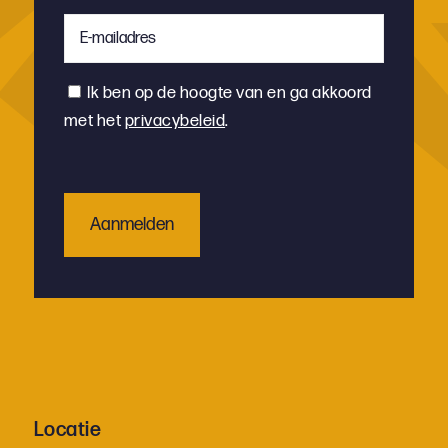
E-
mailadres
*
Instemming
Ik ben op de hoogte van en ga akkoord
met het
privacybeleid
.
Locatie